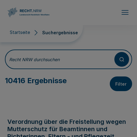
Direkt zum Inhalt
Startseite
Suchergebnisse
Suchergebnisse
Recht NRW durchsuchen
10416 Ergebnisse
Filter
Verordnung über die Freistellung wegen
Mutterschutz für Beamtinnen und
Richterinnen, Eltern - und Pflegezeit,