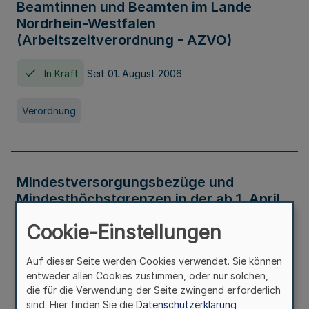
Beamtinnen und Beamten im Lande
Nordrhein-Westfalen
(Arbeitszeitverordnung - AZVO)
In Kraft
Seit 01. August 2006
Verordnung
Mindestversorgungsbezüge und
Mindesthöchstgrenzen in der ab 1. April
2026 maßgeblichen Höhe
Cookie-Einstellungen
In Kraft
Seit 31. Juli 2026
Auf dieser Seite werden Cookies verwendet. Sie können
entweder allen Cookies zustimmen, oder nur solchen,
Verwaltungsvorschrift
die für die Verwendung der Seite zwingend erforderlich
sind. Hier finden Sie die
Datenschutzerklärung