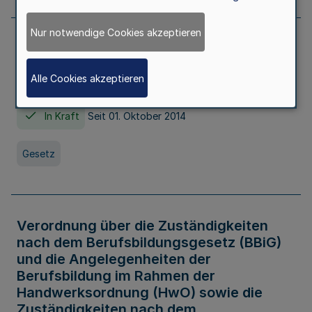
Nur notwendige Cookies akzeptieren
Gesetz über die Hochschulen des Landes
Nordrhein-Westfalen (Hochschulgesetz -
Alle Cookies akzeptieren
HG)
In Kraft
Seit 01. Oktober 2014
Gesetz
Verordnung über die Zuständigkeiten
nach dem Berufsbildungsgesetz (BBiG)
und die Angelegenheiten der
Berufsbildung im Rahmen der
Handwerksordnung (HwO) sowie die
Zuständigkeiten nach dem