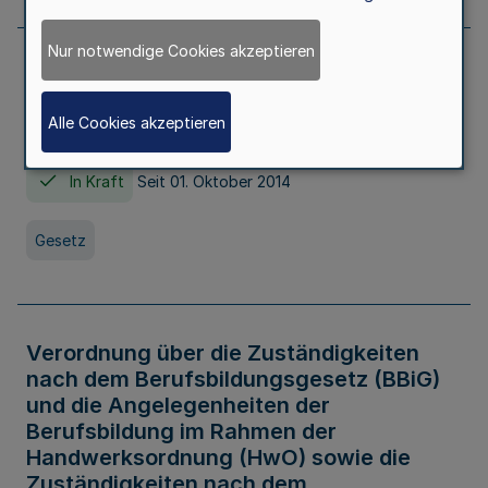
Nur notwendige Cookies akzeptieren
Gesetz über die Hochschulen des Landes
Nordrhein-Westfalen (Hochschulgesetz -
Alle Cookies akzeptieren
HG)
In Kraft
Seit 01. Oktober 2014
Gesetz
Verordnung über die Zuständigkeiten
nach dem Berufsbildungsgesetz (BBiG)
und die Angelegenheiten der
Berufsbildung im Rahmen der
Handwerksordnung (HwO) sowie die
Zuständigkeiten nach dem