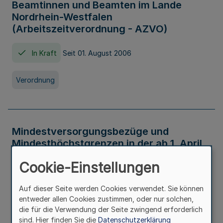
Beamtinnen und Beamten im Lande
Nordrhein-Westfalen
(Arbeitszeitverordnung - AZVO)
In Kraft
Seit 01. August 2006
Verordnung
Mindestversorgungsbezüge und
Mindesthöchstgrenzen in der ab 1. April
2026 maßgeblichen Höhe
Cookie-Einstellungen
In Kraft
Seit 31. Juli 2026
Auf dieser Seite werden Cookies verwendet. Sie können
entweder allen Cookies zustimmen, oder nur solchen,
Verwaltungsvorschrift
die für die Verwendung der Seite zwingend erforderlich
sind. Hier finden Sie die
Datenschutzerklärung