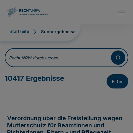
Direkt zum Inhalt
Startseite
Suchergebnisse
Suchergebnisse
Recht NRW durchsuchen
10417 Ergebnisse
Filter
Verordnung über die Freistellung wegen
Mutterschutz für Beamtinnen und
Richterinnen, Eltern - und Pflegezeit,