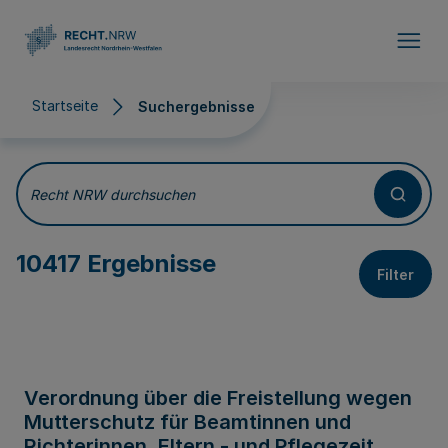
Direkt zum Inhalt
Startseite
Suchergebnisse
Suchergebnisse
Recht NRW durchsuchen
10417 Ergebnisse
Filter
Verordnung über die Freistellung wegen
Mutterschutz für Beamtinnen und
Richterinnen, Eltern - und Pflegezeit,