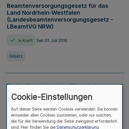
Beamtenversorgungsgesetz für das
Land Nordrhein-Westfalen
(Landesbeamtenversorgungsgesetz -
LBeamtVG NRW)
In Kraft
Seit 01. Juli 2016
Gesetz
Erstes Gesetz zur Ausführung des
Kinder- und Jugendhilfegesetzes - AG -
Cookie-Einstellungen
KJHG -
Auf dieser Seite werden Cookies verwendet. Sie können
In Kraft
Seit 01. Januar 1991
entweder allen Cookies zustimmen, oder nur solchen,
die für die Verwendung der Seite zwingend erforderlich
sind. Hier finden Sie die
Datenschutzerklärung