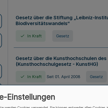
Gesetz über die Stiftung „Leibniz-Insti
Biodiversitätswandels“
In Kraft
Gesetz
Gesetz über die Kunsthochschulen des
(Kunsthochschulgesetz - KunstHG)
In Kraft
Seit 01. April 2008
Gesetz
e-Einstellungen
Verordnung über Beihilfen in Geburts-, 
Todesfällen (Beihilfenverordnung NRW
ite werden Cookies verwendet. Sie können entweder allen Cookies 