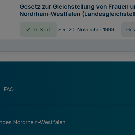
Gesetz zur Gleichstellung von Frauen 
Nordrhein-Westfalen (Landesgleichstel
In Kraft
Seit 20. November 1999
Ges
Gebührenordnung für Amtshandlungen 
zuständigen Ministeriums des Landes 
In Kraft
Seit 09. Januar 2016
Verord
FAQ
Gesetz über die Evangelische Fachhoc
Lippe
andes Nordrhein-Westfalen
In Kraft
Seit 29. Dezember 1987
Ges