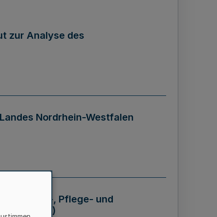
tut zur Analyse des
 Landes Nordrhein-Westfalen
Krankheits-, Pflege- und
 - BVO NRW)
zustimmen,