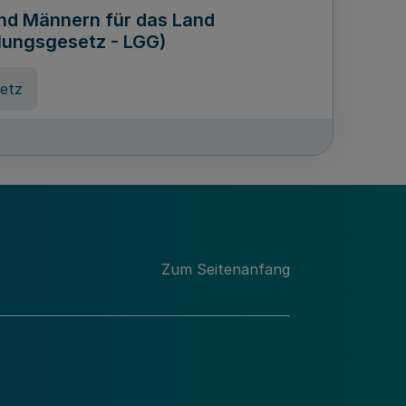
und Männern für das Land
lungsgesetz - LGG)
etz
des für Wissenschaft
Nordrhein-Westfalen
nung
Zum Seitenanfang
hschule Rheinland-Westfalen-
etz