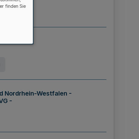
er finden Sie
etz
g
d Nordrhein-Westfalen -
VG -