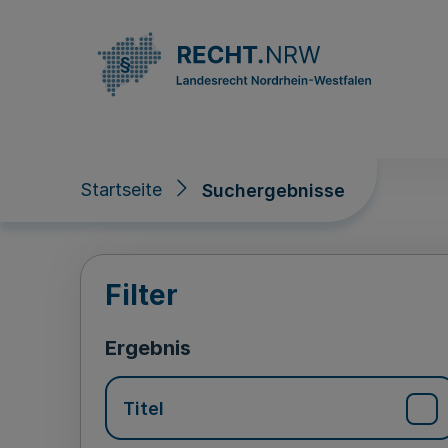
Direkt zum Inhalt
Startseite
Suchergebnisse
Suchergebnisse
Filter
Ergebnis
Titel