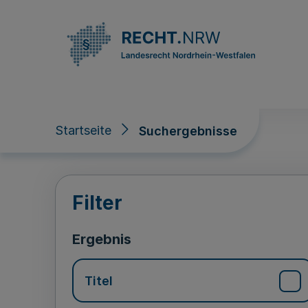
Direkt zum Inhalt
Startseite
Suchergebnisse
Suchergebnisse
Filter
Ergebnis
Titel