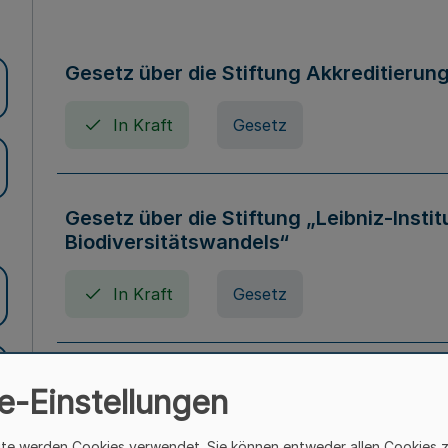
Gesetz über die Stiftung Akkreditierun
In Kraft
Gesetz
Gesetz über die Stiftung „Leibniz-Insti
Biodiversitätswandels“
In Kraft
Gesetz
Gesetz über die Kunsthochschulen des
e-Einstellungen
(Kunsthochschulgesetz - KunstHG)
ite werden Cookies verwendet. Sie können entweder allen Cookies 