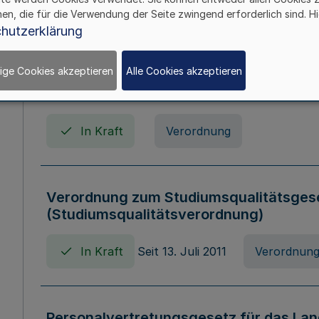
In Kraft
Seit 01. April 2008
Gesetz
hen, die für die Verwendung der Seite zwingend erforderlich sind. Hi
hutzerklärung
ige Cookies akzeptieren
Alle Cookies akzeptieren
Verordnung über Beihilfen in Geburts-, 
Todesfällen (Beihilfenverordnung NRW
In Kraft
Verordnung
Verordnung zum Studiumsqualitätsges
(Studiumsqualitätsverordnung)
In Kraft
Seit 13. Juli 2011
Verordnun
Personalvertretungsgesetz für das Lan