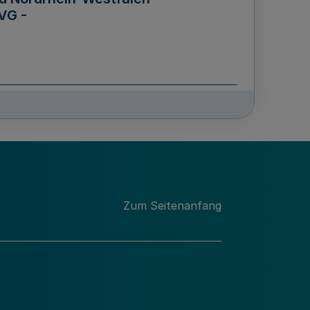
VG -
und Männern für das Land
lungsgesetz - LGG)
etz
Zum Seitenanfang
des für Wissenschaft
Nordrhein-Westfalen
nung