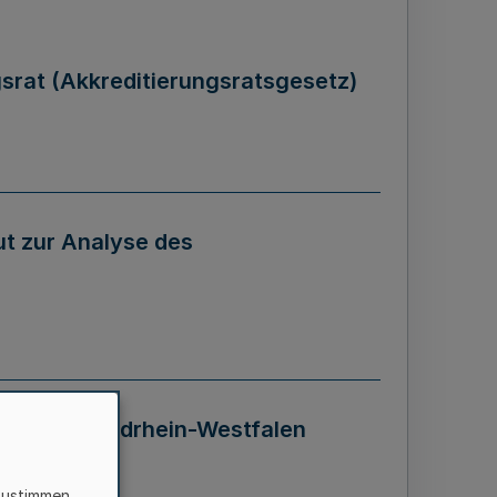
gsrat (Akkreditierungsratsgesetz)
tut zur Analyse des
 Landes Nordrhein-Westfalen
zustimmen,