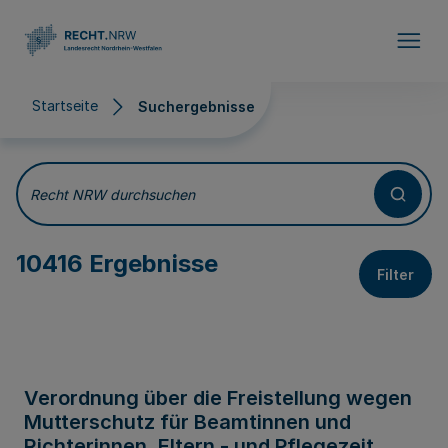
Direkt zum Inhalt
Startseite
Suchergebnisse
Suchergebnisse
Recht NRW durchsuchen
10416 Ergebnisse
Filter
Verordnung über die Freistellung wegen
Mutterschutz für Beamtinnen und
Richterinnen, Eltern - und Pflegezeit,