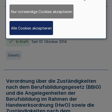
Nur notwendige Cookies akzeptieren
Gesetz über die Hochschulen des Landes
Nordrhein-Westfalen (Hochschulgesetz -
Alle Cookies akzeptieren
HG)
In Kraft
Seit 01. Oktober 2014
Gesetz
Verordnung über die Zuständigkeiten
nach dem Berufsbildungsgesetz (BBiG)
und die Angelegenheiten der
Berufsbildung im Rahmen der
Handwerksordnung (HwO) sowie die
Zuständigkeiten nach dem