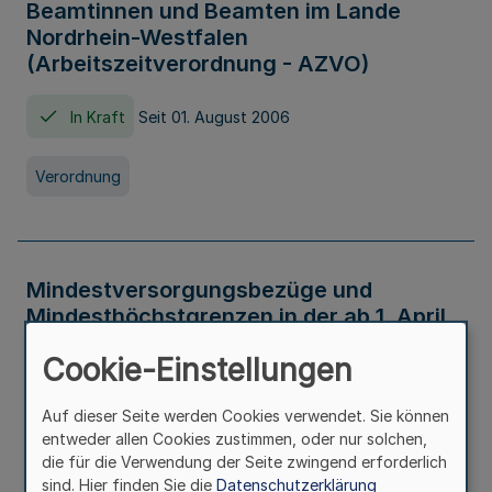
Beamtinnen und Beamten im Lande
Nordrhein-Westfalen
(Arbeitszeitverordnung - AZVO)
In Kraft
Seit 01. August 2006
Verordnung
Mindestversorgungsbezüge und
Mindesthöchstgrenzen in der ab 1. April
2026 maßgeblichen Höhe
Cookie-Einstellungen
In Kraft
Seit 31. Juli 2026
Auf dieser Seite werden Cookies verwendet. Sie können
entweder allen Cookies zustimmen, oder nur solchen,
Verwaltungsvorschrift
die für die Verwendung der Seite zwingend erforderlich
sind. Hier finden Sie die
Datenschutzerklärung