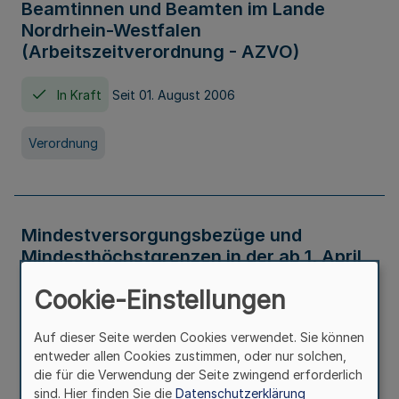
Beamtinnen und Beamten im Lande
Nordrhein-Westfalen
(Arbeitszeitverordnung - AZVO)
In Kraft
Seit 01. August 2006
Verordnung
Mindestversorgungsbezüge und
Mindesthöchstgrenzen in der ab 1. April
2026 maßgeblichen Höhe
Cookie-Einstellungen
In Kraft
Seit 31. Juli 2026
Auf dieser Seite werden Cookies verwendet. Sie können
entweder allen Cookies zustimmen, oder nur solchen,
Verwaltungsvorschrift
die für die Verwendung der Seite zwingend erforderlich
sind. Hier finden Sie die
Datenschutzerklärung