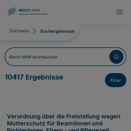
Direkt zum Inhalt
Startseite
Suchergebnisse
Suchergebnisse
Recht NRW durchsuchen
10417 Ergebnisse
Filter
Verordnung über die Freistellung wegen
Mutterschutz für Beamtinnen und
Richterinnen, Eltern - und Pflegezeit,