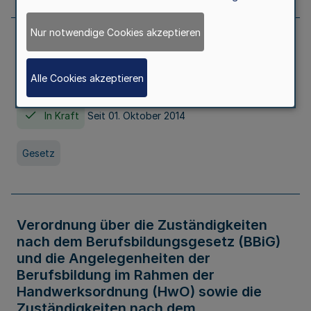
Nur notwendige Cookies akzeptieren
Gesetz über die Hochschulen des Landes
Nordrhein-Westfalen (Hochschulgesetz -
Alle Cookies akzeptieren
HG)
In Kraft
Seit 01. Oktober 2014
Gesetz
Verordnung über die Zuständigkeiten
nach dem Berufsbildungsgesetz (BBiG)
und die Angelegenheiten der
Berufsbildung im Rahmen der
Handwerksordnung (HwO) sowie die
Zuständigkeiten nach dem