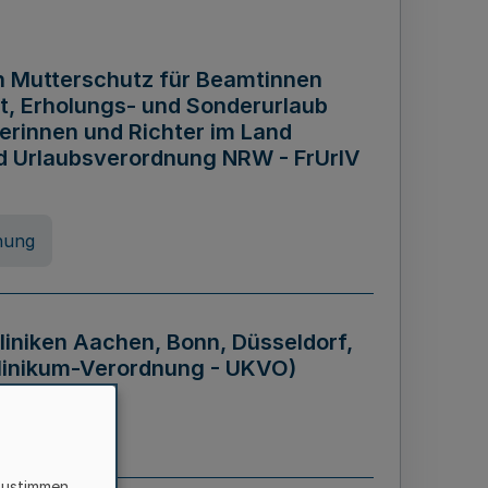
n Mutterschutz für Beamtinnen
it, Erholungs- und Sonderurlaub
rinnen und Richter im Land
nd Urlaubsverordnung NRW - FrUrlV
nung
liniken Aachen, Bonn, Düsseldorf,
klinikum-Verordnung - UKVO)
nung
zustimmen,