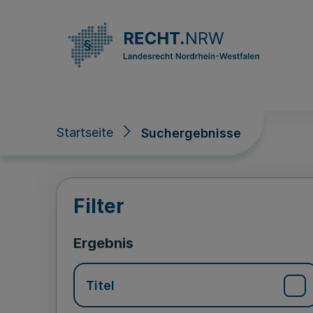
Direkt zum Inhalt
Startseite
Suchergebnisse
Suchergebnisse
Filter
Ergebnis
Titel