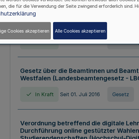
hen, die für die Verwendung der Seite zwingend erforderlich sind. Hi
Verordnung über die Wirtschaftsführu
hutzerklärung
Nordrhein-Westfalen (Hochschulwirtsc
HWFVO)
ige Cookies akzeptieren
Alle Cookies akzeptieren
In Kraft
Seit 11. Juli 2007
Verordnun
Gesetz über die Beamtinnen und Beamt
Westfalen (Landesbeamtengesetz - L
In Kraft
Seit 01. Juli 2016
Gesetz
Verordnung betreffend die digitale Leh
Durchführung online gestützter Wahlen
Studierendenschaften (Hochschul-Digi