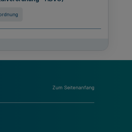
ordnung
rreneigenschaft und
schulen des Landes Nordrhein-
ng
Zum Seitenanfang
chschulabgaben
-VO)
nung