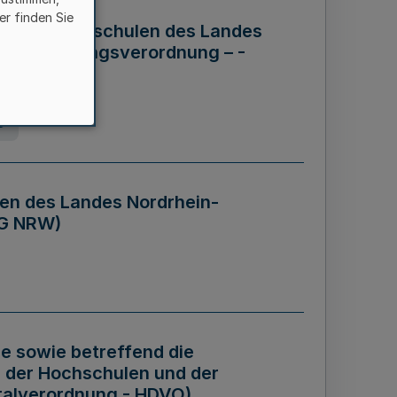
er finden Sie
ng der Hochschulen des Landes
haftsführungsverordnung – -
g
en des Landes Nordrhein-
BG NRW)
re sowie betreffend die
 der Hochschulen und der
talverordnung - HDVO)