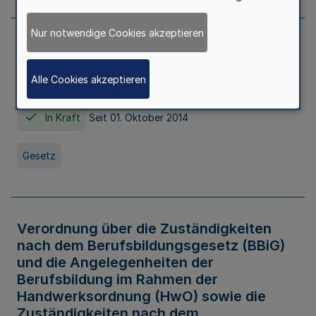
Nur notwendige Cookies akzeptieren
Gesetz über die Hochschulen des Landes
Nordrhein-Westfalen (Hochschulgesetz -
Alle Cookies akzeptieren
HG)
In Kraft
Seit 01. Oktober 2014
Gesetz
Verordnung über die Zuständigkeiten
nach dem Berufsbildungsgesetz (BBiG)
und die Angelegenheiten der
Berufsbildung im Rahmen der
Handwerksordnung (HwO) sowie die
Zuständigkeiten nach dem