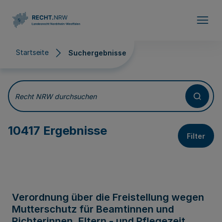
Direkt zum Inhalt
Startseite
Suchergebnisse
Suchergebnisse
Recht NRW durchsuchen
10417 Ergebnisse
Filter
Verordnung über die Freistellung wegen
Mutterschutz für Beamtinnen und
Richterinnen, Eltern - und Pflegezeit,