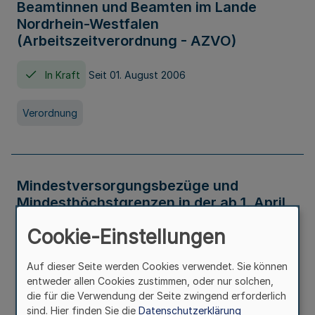
Beamtinnen und Beamten im Lande
Nordrhein-Westfalen
(Arbeitszeitverordnung - AZVO)
In Kraft
Seit 01. August 2006
Verordnung
Mindestversorgungsbezüge und
Mindesthöchstgrenzen in der ab 1. April
2026 maßgeblichen Höhe
Cookie-Einstellungen
In Kraft
Seit 31. Juli 2026
Auf dieser Seite werden Cookies verwendet. Sie können
entweder allen Cookies zustimmen, oder nur solchen,
Verwaltungsvorschrift
die für die Verwendung der Seite zwingend erforderlich
sind. Hier finden Sie die
Datenschutzerklärung