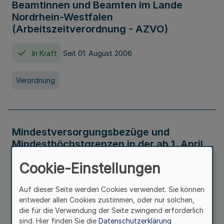
Beamtinnen und Beamten im Lande
Nordrhein-Westfalen
(Arbeitszeitverordnung - AZVO)
In Kraft
Seit 01. August 2006
Verordnung
Mindestversorgungsbezüge und
Mindesthöchstgrenzen in der ab 1. April
2026 maßgeblichen Höhe
Cookie-Einstellungen
In Kraft
Seit 31. Juli 2026
Auf dieser Seite werden Cookies verwendet. Sie können
entweder allen Cookies zustimmen, oder nur solchen,
Verwaltungsvorschrift
die für die Verwendung der Seite zwingend erforderlich
sind. Hier finden Sie die
Datenschutzerklärung