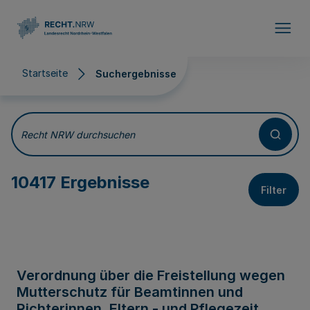
Direkt zum Inhalt
Startseite
Suchergebnisse
Suchergebnisse
Recht NRW durchsuchen
10417 Ergebnisse
Filter
Verordnung über die Freistellung wegen
Mutterschutz für Beamtinnen und
Richterinnen, Eltern - und Pflegezeit,