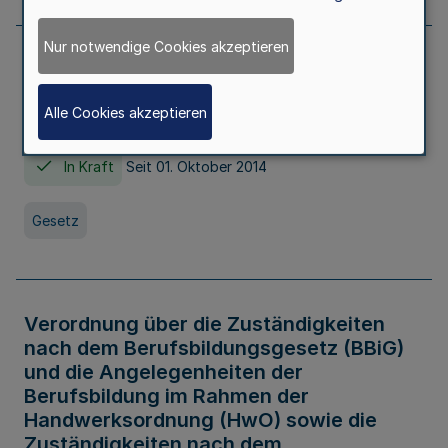
Nur notwendige Cookies akzeptieren
Gesetz über die Hochschulen des Landes
Nordrhein-Westfalen (Hochschulgesetz -
Alle Cookies akzeptieren
HG)
In Kraft
Seit 01. Oktober 2014
Gesetz
Verordnung über die Zuständigkeiten
nach dem Berufsbildungsgesetz (BBiG)
und die Angelegenheiten der
Berufsbildung im Rahmen der
Handwerksordnung (HwO) sowie die
Zuständigkeiten nach dem