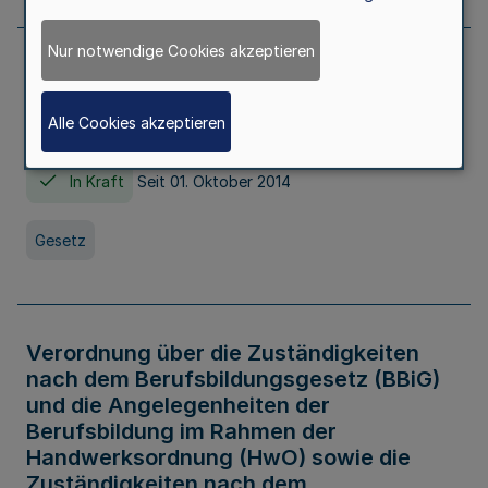
Nur notwendige Cookies akzeptieren
Gesetz über die Hochschulen des Landes
Nordrhein-Westfalen (Hochschulgesetz -
Alle Cookies akzeptieren
HG)
In Kraft
Seit 01. Oktober 2014
Gesetz
Verordnung über die Zuständigkeiten
nach dem Berufsbildungsgesetz (BBiG)
und die Angelegenheiten der
Berufsbildung im Rahmen der
Handwerksordnung (HwO) sowie die
Zuständigkeiten nach dem