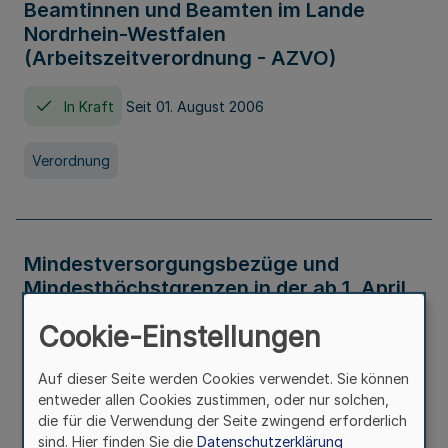
Beamtinnen und Beamten im Lande
Nordrhein-Westfalen
(Arbeitszeitverordnung - AZVO)
In Kraft
Seit 01. August 2006
Verordnung
Mindestversorgungsbezüge und
Mindesthöchstgrenzen in der ab 1. April
2026 maßgeblichen Höhe
Cookie-Einstellungen
In Kraft
Seit 31. Juli 2026
Auf dieser Seite werden Cookies verwendet. Sie können
entweder allen Cookies zustimmen, oder nur solchen,
Verwaltungsvorschrift
die für die Verwendung der Seite zwingend erforderlich
sind. Hier finden Sie die
Datenschutzerklärung