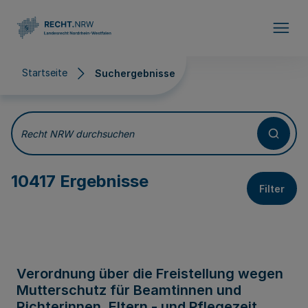
Direkt zum Inhalt
Startseite
Suchergebnisse
Suchergebnisse
Recht NRW durchsuchen
10417 Ergebnisse
Filter
Verordnung über die Freistellung wegen
Mutterschutz für Beamtinnen und
Richterinnen, Eltern - und Pflegezeit,