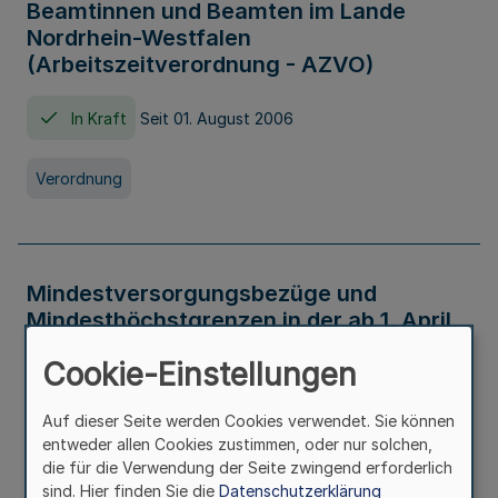
Beamtinnen und Beamten im Lande
Nordrhein-Westfalen
(Arbeitszeitverordnung - AZVO)
In Kraft
Seit 01. August 2006
Verordnung
Mindestversorgungsbezüge und
Mindesthöchstgrenzen in der ab 1. April
2026 maßgeblichen Höhe
Cookie-Einstellungen
In Kraft
Seit 31. Juli 2026
Auf dieser Seite werden Cookies verwendet. Sie können
entweder allen Cookies zustimmen, oder nur solchen,
Verwaltungsvorschrift
die für die Verwendung der Seite zwingend erforderlich
sind. Hier finden Sie die
Datenschutzerklärung