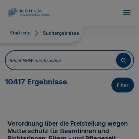
Direkt zum Inhalt
Startseite
Suchergebnisse
Suchergebnisse
Recht NRW durchsuchen
10417 Ergebnisse
Filter
Verordnung über die Freistellung wegen
Mutterschutz für Beamtinnen und
Richterinnen, Eltern - und Pflegezeit,