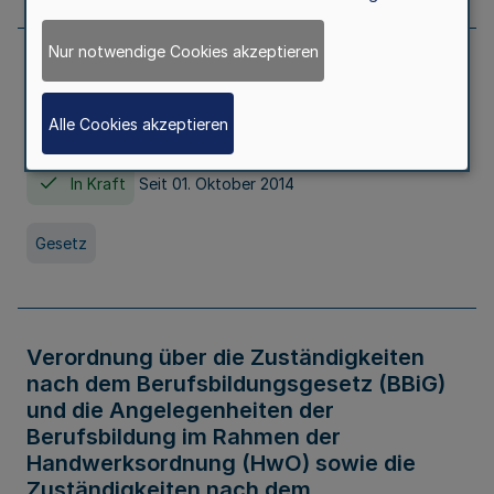
Nur notwendige Cookies akzeptieren
Gesetz über die Hochschulen des Landes
Nordrhein-Westfalen (Hochschulgesetz -
Alle Cookies akzeptieren
HG)
In Kraft
Seit 01. Oktober 2014
Gesetz
Verordnung über die Zuständigkeiten
nach dem Berufsbildungsgesetz (BBiG)
und die Angelegenheiten der
Berufsbildung im Rahmen der
Handwerksordnung (HwO) sowie die
Zuständigkeiten nach dem