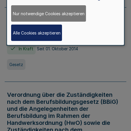
Nur notwendige Cookies akzeptieren
Gesetz über die Hochschulen des Landes
Nordrhein-Westfalen (Hochschulgesetz -
Alle Cookies akzeptieren
HG)
In Kraft
Seit 01. Oktober 2014
Gesetz
Verordnung über die Zuständigkeiten
nach dem Berufsbildungsgesetz (BBiG)
und die Angelegenheiten der
Berufsbildung im Rahmen der
Handwerksordnung (HwO) sowie die
Zuständigkeiten nach dem