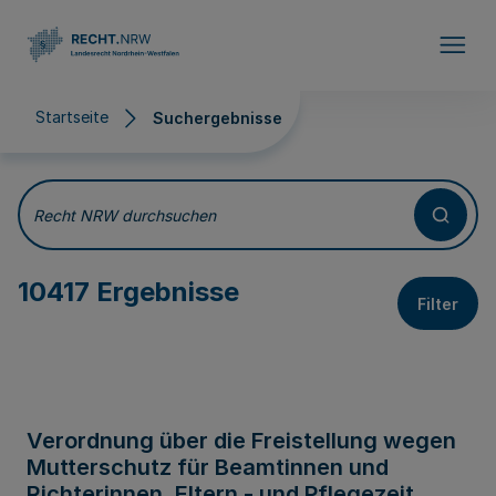
Direkt zum Inhalt
Startseite
Suchergebnisse
Suchergebnisse
Recht NRW durchsuchen
10417 Ergebnisse
Filter
Verordnung über die Freistellung wegen
Mutterschutz für Beamtinnen und
Richterinnen, Eltern - und Pflegezeit,