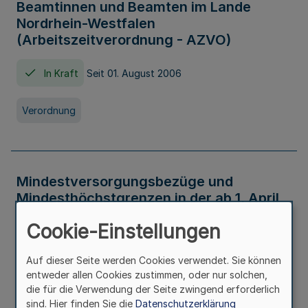
Beamtinnen und Beamten im Lande
Nordrhein-Westfalen
(Arbeitszeitverordnung - AZVO)
In Kraft
Seit 01. August 2006
Verordnung
Mindestversorgungsbezüge und
Mindesthöchstgrenzen in der ab 1. April
2026 maßgeblichen Höhe
Cookie-Einstellungen
In Kraft
Seit 31. Juli 2026
Auf dieser Seite werden Cookies verwendet. Sie können
entweder allen Cookies zustimmen, oder nur solchen,
Verwaltungsvorschrift
die für die Verwendung der Seite zwingend erforderlich
sind. Hier finden Sie die
Datenschutzerklärung