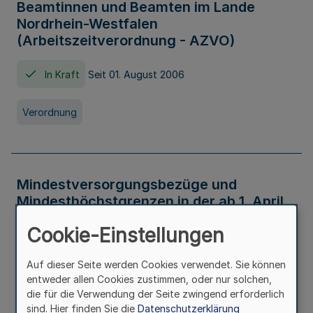
Beamtinnen und Beamten im Lande
Nordrhein-Westfalen
(Arbeitszeitverordnung - AZVO)
In Kraft
Seit 01. August 2006
Verordnung
Mindestversorgungsbezüge und
Mindesthöchstgrenzen in der ab 1. April
2026 maßgeblichen Höhe
Cookie-Einstellungen
In Kraft
Seit 31. Juli 2026
Auf dieser Seite werden Cookies verwendet. Sie können
entweder allen Cookies zustimmen, oder nur solchen,
Verwaltungsvorschrift
die für die Verwendung der Seite zwingend erforderlich
sind. Hier finden Sie die
Datenschutzerklärung