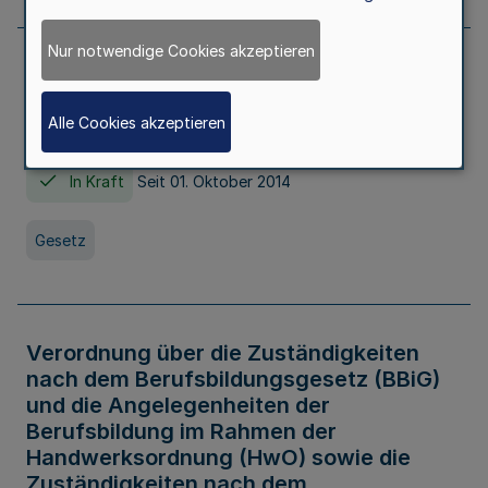
Nur notwendige Cookies akzeptieren
Gesetz über die Hochschulen des Landes
Nordrhein-Westfalen (Hochschulgesetz -
Alle Cookies akzeptieren
HG)
In Kraft
Seit 01. Oktober 2014
Gesetz
Verordnung über die Zuständigkeiten
nach dem Berufsbildungsgesetz (BBiG)
und die Angelegenheiten der
Berufsbildung im Rahmen der
Handwerksordnung (HwO) sowie die
Zuständigkeiten nach dem