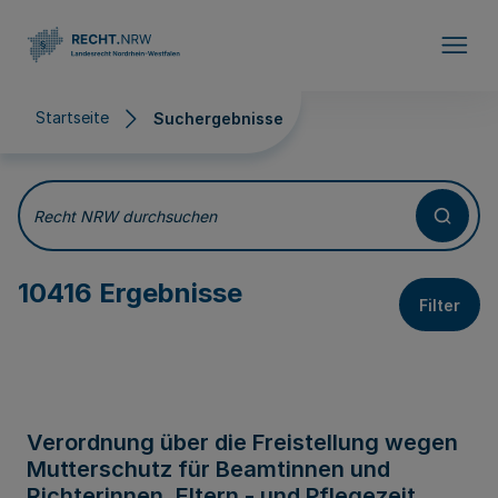
Direkt zum Inhalt
Startseite
Suchergebnisse
Suchergebnisse
Recht NRW durchsuchen
10416 Ergebnisse
Filter
Verordnung über die Freistellung wegen
Mutterschutz für Beamtinnen und
Richterinnen, Eltern - und Pflegezeit,