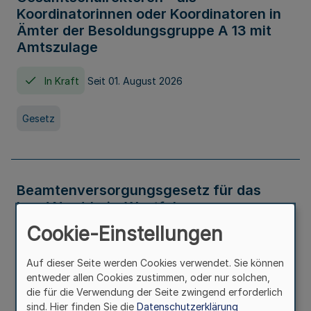
Koordinatorinnen oder Koordinatoren in
Ämter der Besoldungsgruppe A 13 mit
Amtszulage
In Kraft
Seit 01. August 2026
Gesetz
Beamtenversorgungsgesetz für das
Land Nordrhein-Westfalen
(Landesbeamtenversorgungsgesetz -
Cookie-Einstellungen
LBeamtVG NRW)
Auf dieser Seite werden Cookies verwendet. Sie können
In Kraft
Seit 01. Juli 2016
entweder allen Cookies zustimmen, oder nur solchen,
die für die Verwendung der Seite zwingend erforderlich
sind. Hier finden Sie die
Datenschutzerklärung