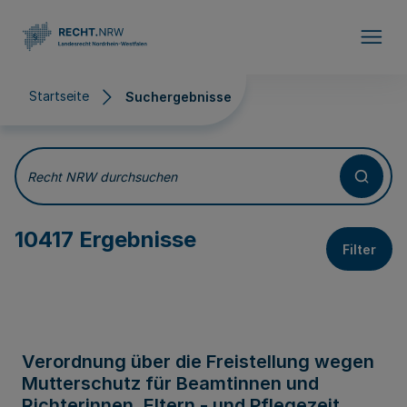
Direkt zum Inhalt
Startseite
Suchergebnisse
Suchergebnisse
Recht NRW durchsuchen
10417 Ergebnisse
Filter
Verordnung über die Freistellung wegen
Mutterschutz für Beamtinnen und
Richterinnen, Eltern - und Pflegezeit,