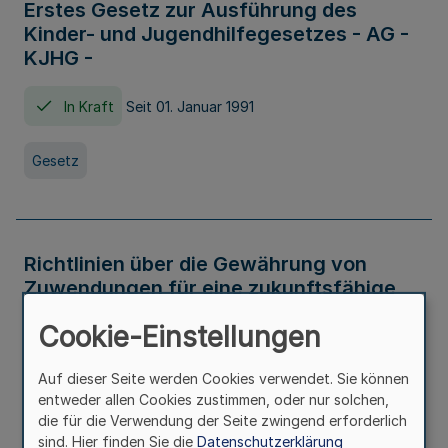
Erstes Gesetz zur Ausführung des
Kinder- und Jugendhilfegesetzes - AG -
KJHG -
In Kraft
Seit 01. Januar 1991
Gesetz
Richtlinien über die Gewährung von
Zuwendungen für eine zukunftsfähige
und nachhaltige Abwasserbeseitigung in
Cookie-Einstellungen
Nordrhein-Westfalen
Auf dieser Seite werden Cookies verwendet. Sie können
In Kraft
entweder allen Cookies zustimmen, oder nur solchen,
die für die Verwendung der Seite zwingend erforderlich
Verwaltungsvorschrift
sind. Hier finden Sie die
Datenschutzerklärung