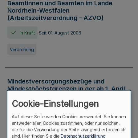
Beamtinnen und Beamten im Lande
Nordrhein-Westfalen
(Arbeitszeitverordnung - AZVO)
In Kraft
Seit 01. August 2006
Verordnung
Mindestversorgungsbezüge und
Mindesthöchstgrenzen in der ab 1. April
2026 maßgeblichen Höhe
Cookie-Einstellungen
In Kraft
Seit 31. Juli 2026
Auf dieser Seite werden Cookies verwendet. Sie können
entweder allen Cookies zustimmen, oder nur solchen,
Verwaltungsvorschrift
die für die Verwendung der Seite zwingend erforderlich
sind. Hier finden Sie die
Datenschutzerklärung