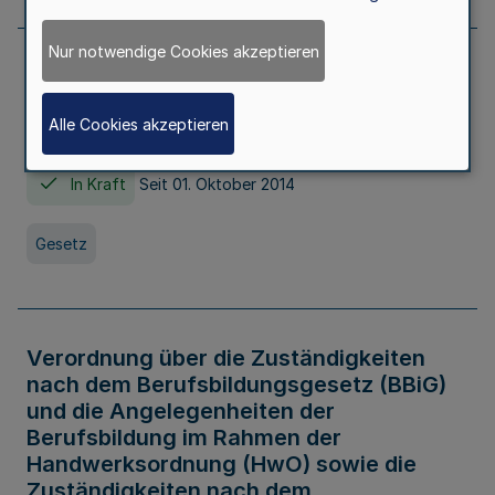
Nur notwendige Cookies akzeptieren
Gesetz über die Hochschulen des Landes
Nordrhein-Westfalen (Hochschulgesetz -
Alle Cookies akzeptieren
HG)
In Kraft
Seit 01. Oktober 2014
Gesetz
Verordnung über die Zuständigkeiten
nach dem Berufsbildungsgesetz (BBiG)
und die Angelegenheiten der
Berufsbildung im Rahmen der
Handwerksordnung (HwO) sowie die
Zuständigkeiten nach dem