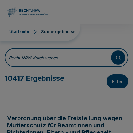
Direkt zum Inhalt
Startseite
Suchergebnisse
Suchergebnisse
Recht NRW durchsuchen
10417 Ergebnisse
Filter
Verordnung über die Freistellung wegen
Mutterschutz für Beamtinnen und
Richterinnen, Eltern - und Pflegezeit,