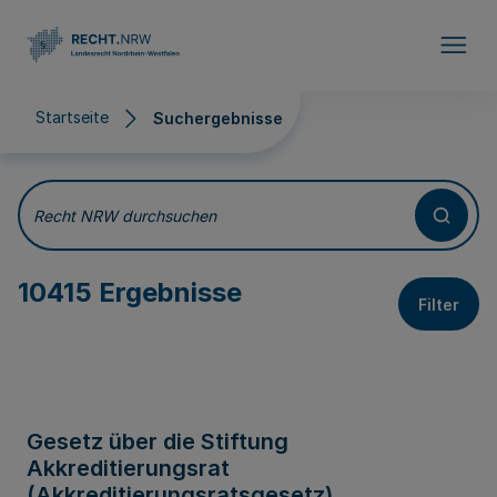
Direkt zum Inhalt
Startseite
Suchergebnisse
Suchergebnisse
Recht NRW durchsuchen
10415 Ergebnisse
Filter
Gesetz über die Stiftung
Akkreditierungsrat
(Akkreditierungsratsgesetz)