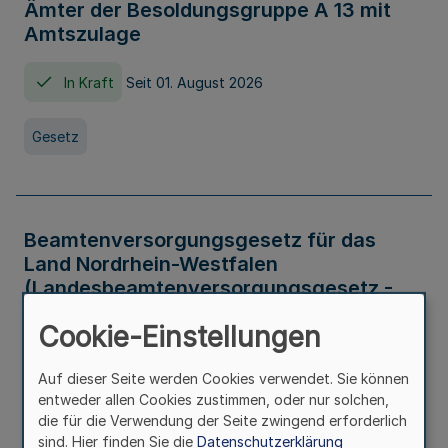
Ämter der Besoldungsgruppe A 13 mit
Amtszulage
In Kraft
Seit 01. August 2026
Gesetz
Beamtenversorgungsgesetz für das
Land Nordrhein-Westfalen
(Landesbeamtenversorgungsgesetz -
LBeamtVG NRW)
Cookie-Einstellungen
In Kraft
Seit 01. Juli 2016
Auf dieser Seite werden Cookies verwendet. Sie können
entweder allen Cookies zustimmen, oder nur solchen,
Gesetz
die für die Verwendung der Seite zwingend erforderlich
sind. Hier finden Sie die
Datenschutzerklärung