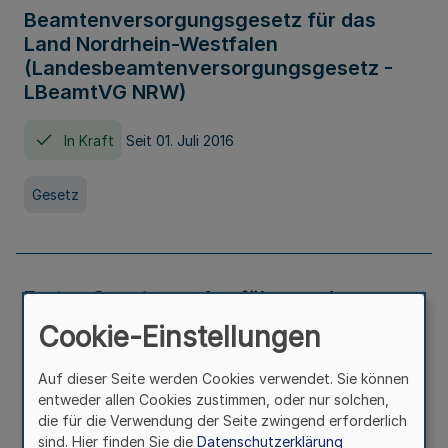
Beamtenversorgungsgesetz für das
Land Nordrhein-Westfalen
(Landesbeamtenversorgungsgesetz -
LBeamtVG NRW)
In Kraft
Seit 01. Juli 2016
Gesetz
Erstes Gesetz zur Ausführung des
Kinder- und Jugendhilfegesetzes - AG -
Cookie-Einstellungen
KJHG -
Auf dieser Seite werden Cookies verwendet. Sie können
In Kraft
Seit 01. Januar 1991
entweder allen Cookies zustimmen, oder nur solchen,
die für die Verwendung der Seite zwingend erforderlich
sind. Hier finden Sie die
Datenschutzerklärung