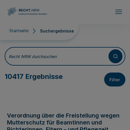
Direkt zum Inhalt
Startseite
Suchergebnisse
Suchergebnisse
Recht NRW durchsuchen
10417 Ergebnisse
Filter
Verordnung über die Freistellung wegen
Mutterschutz für Beamtinnen und
Richterinnen, Eltern - und Pflegezeit,