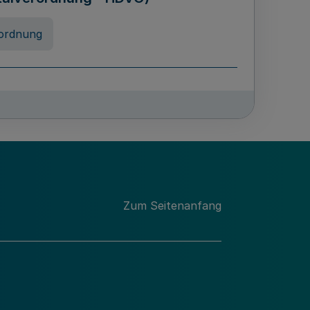
ordnung
rreneigenschaft und
schulen des Landes Nordrhein-
ng
Zum Seitenanfang
chschulabgaben
-VO)
nung