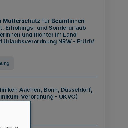
n Mutterschutz für Beamtinnen
it, Erholungs- und Sonderurlaub
rinnen und Richter im Land
nd Urlaubsverordnung NRW - FrUrlV
nung
liniken Aachen, Bonn, Düsseldorf,
klinikum-Verordnung - UKVO)
nung
zustimmen,