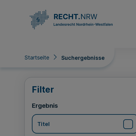
Direkt zum Inhalt
Startseite
Suchergebnisse
Suchergebnisse
Filter
Ergebnis
Titel