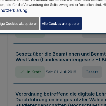
hen, die für die Verwendung der Seite zwingend erforderlich sind. Hi
Verordnung über die Wirtschaftsführu
hutzerklärung
Nordrhein-Westfalen (Hochschulwirtsc
HWFVO)
ige Cookies akzeptieren
Alle Cookies akzeptieren
In Kraft
Seit 11. Juli 2007
Verordnun
Gesetz über die Beamtinnen und Beamt
Westfalen (Landesbeamtengesetz - L
In Kraft
Seit 01. Juli 2016
Gesetz
Verordnung betreffend die digitale Leh
Durchführung online gestützter Wahlen
Studierendenschaften (Hochschul-Digi