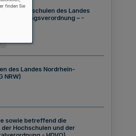
er finden Sie
ng der Hochschulen des Landes
haftsführungsverordnung – -
g
en des Landes Nordrhein-
BG NRW)
re sowie betreffend die
 der Hochschulen und der
talverordnung - HDVO)