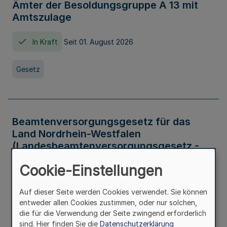
Ämter der Besoldungsgruppe A 13 mit
Amtszulage
In Kraft
Seit 01. August 2026
Gesetz
Beamtenversorgungsgesetz für das
Land Nordrhein-Westfalen
(Landesbeamtenversorgungsgesetz -
LBeamtVG NRW)
Cookie-Einstellungen
In Kraft
Seit 01. Juli 2016
Auf dieser Seite werden Cookies verwendet. Sie können
entweder allen Cookies zustimmen, oder nur solchen,
Gesetz
die für die Verwendung der Seite zwingend erforderlich
sind. Hier finden Sie die
Datenschutzerklärung