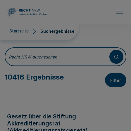
Direkt zum Inhalt
Startseite
Suchergebnisse
Suchergebnisse
Recht NRW durchsuchen
10416 Ergebnisse
Filter
Gesetz über die Stiftung
Akkreditierungsrat
(Akkreditierungsratsgesetz)