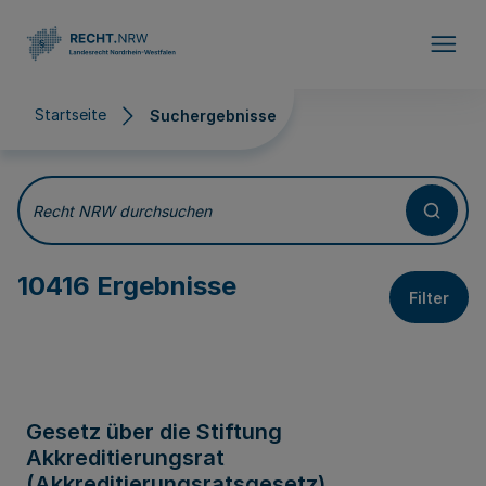
Direkt zum Inhalt
Startseite
Suchergebnisse
Suchergebnisse
Recht NRW durchsuchen
10416 Ergebnisse
Filter
Gesetz über die Stiftung
Akkreditierungsrat
(Akkreditierungsratsgesetz)