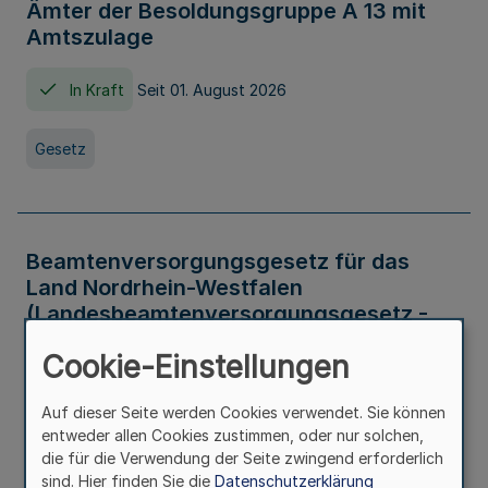
Ämter der Besoldungsgruppe A 13 mit
Amtszulage
In Kraft
Seit 01. August 2026
Gesetz
Beamtenversorgungsgesetz für das
Land Nordrhein-Westfalen
(Landesbeamtenversorgungsgesetz -
LBeamtVG NRW)
Cookie-Einstellungen
In Kraft
Seit 01. Juli 2016
Auf dieser Seite werden Cookies verwendet. Sie können
entweder allen Cookies zustimmen, oder nur solchen,
Gesetz
die für die Verwendung der Seite zwingend erforderlich
sind. Hier finden Sie die
Datenschutzerklärung