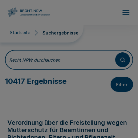
Direkt zum Inhalt
Startseite
Suchergebnisse
Suchergebnisse
Recht NRW durchsuchen
10417 Ergebnisse
Filter
Verordnung über die Freistellung wegen
Mutterschutz für Beamtinnen und
Richterinnen, Eltern - und Pflegezeit,