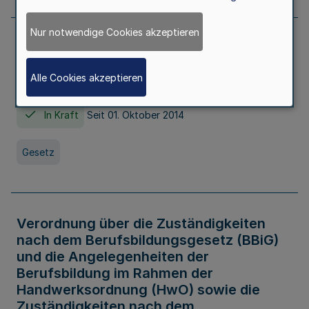
Nur notwendige Cookies akzeptieren
Gesetz über die Hochschulen des Landes
Nordrhein-Westfalen (Hochschulgesetz -
Alle Cookies akzeptieren
HG)
In Kraft
Seit 01. Oktober 2014
Gesetz
Verordnung über die Zuständigkeiten
nach dem Berufsbildungsgesetz (BBiG)
und die Angelegenheiten der
Berufsbildung im Rahmen der
Handwerksordnung (HwO) sowie die
Zuständigkeiten nach dem