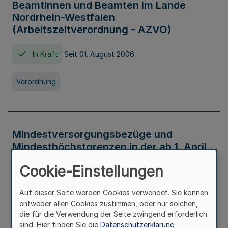
Beamtinnen und Beamten im Lande
Nordrhein-Westfalen
(Arbeitszeitverordnung - AZVO)
In Kraft
Seit 01. August 2006
Verordnung
Mindestversorgungsbezüge und
Mindesthöchstgrenzen in der ab 1. April
2026 maßgeblichen Höhe
Cookie-Einstellungen
In Kraft
Seit 31. Juli 2026
Auf dieser Seite werden Cookies verwendet. Sie können
entweder allen Cookies zustimmen, oder nur solchen,
Verwaltungsvorschrift
die für die Verwendung der Seite zwingend erforderlich
sind. Hier finden Sie die
Datenschutzerklärung