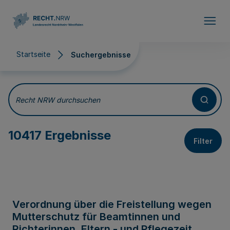
Direkt zum Inhalt
Startseite
Suchergebnisse
Suchergebnisse
Recht NRW durchsuchen
10417 Ergebnisse
Filter
Verordnung über die Freistellung wegen
Mutterschutz für Beamtinnen und
Richterinnen, Eltern - und Pflegezeit,