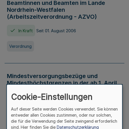
Beamtinnen und Beamten im Lande
Nordrhein-Westfalen
(Arbeitszeitverordnung - AZVO)
In Kraft
Seit 01. August 2006
Verordnung
Mindestversorgungsbezüge und
Mindesthöchstgrenzen in der ab 1. April
2026 maßgeblichen Höhe
Cookie-Einstellungen
In Kraft
Seit 31. Juli 2026
Auf dieser Seite werden Cookies verwendet. Sie können
entweder allen Cookies zustimmen, oder nur solchen,
Verwaltungsvorschrift
die für die Verwendung der Seite zwingend erforderlich
sind. Hier finden Sie die
Datenschutzerklärung