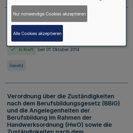
Nur notwendige Cookies akzeptieren
Gesetz über die Hochschulen des Landes
Nordrhein-Westfalen (Hochschulgesetz -
Alle Cookies akzeptieren
HG)
In Kraft
Seit 01. Oktober 2014
Gesetz
Verordnung über die Zuständigkeiten
nach dem Berufsbildungsgesetz (BBiG)
und die Angelegenheiten der
Berufsbildung im Rahmen der
Handwerksordnung (HwO) sowie die
Zuständigkeiten nach dem