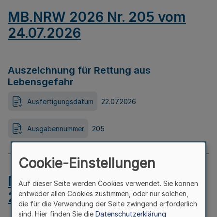
MB.NRW 2026 Nr. 205 vom
24.07.2026
Auszeichnung für Rettung aus
Lebensgefahr
Ausfertigungsdatum
22.07.2026
Ausgabennummer
205
Cookie-Einstellungen
MB.NRW 2026 Nr. 204 vom
Auf dieser Seite werden Cookies verwendet. Sie können
24.07.2026
entweder allen Cookies zustimmen, oder nur solchen,
die für die Verwendung der Seite zwingend erforderlich
sind. Hier finden Sie die
Datenschutzerklärung