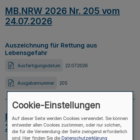
MB.NRW 2026 Nr. 205 vom
24.07.2026
Auszeichnung für Rettung aus
Lebensgefahr
Ausfertigungsdatum
22.07.2026
Ausgabennummer
205
Cookie-Einstellungen
MB.NRW 2026 Nr. 204 vom
Auf dieser Seite werden Cookies verwendet. Sie können
24.07.2026
entweder allen Cookies zustimmen, oder nur solchen,
die für die Verwendung der Seite zwingend erforderlich
sind. Hier finden Sie die
Datenschutzerklärung