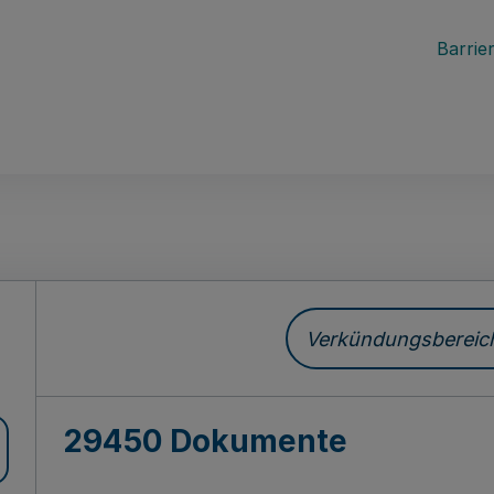
Barrier
ch
Verkündungsbereich 
29450 Dokumente