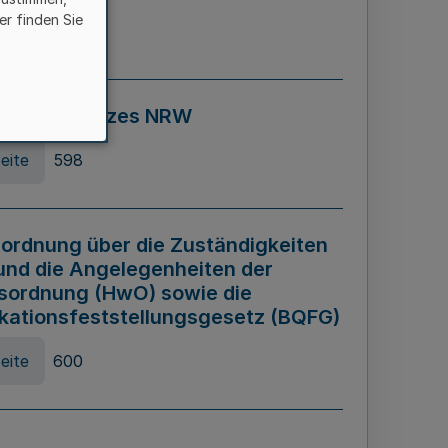
er finden Sie
eite
595
ospiel Gesetzes NRW
eite
598
ordnung über die Zuständigkeiten
und die Angelegenheiten der
sordnung (HwO) sowie die
ikationsfeststellungsgesetz (BQFG)
eite
600