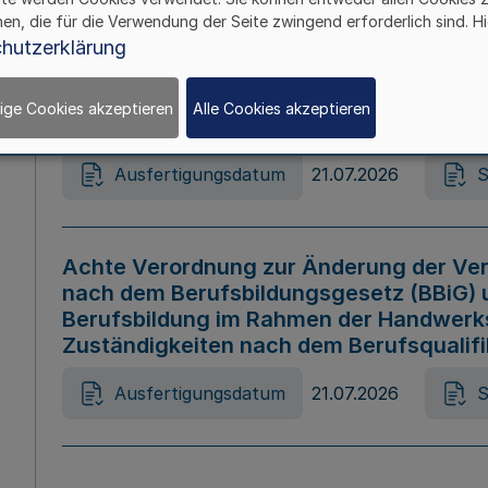
hen, die für die Verwendung der Seite zwingend erforderlich sind. Hi
Ausfertigungsdatum
21.07.2026
S
hutzerklärung
ige Cookies akzeptieren
Alle Cookies akzeptieren
Gesetz zur Änderung des Online-Casin
Ausfertigungsdatum
21.07.2026
S
Achte Verordnung zur Änderung der Ver
nach dem Berufsbildungsgesetz (BBiG) 
Berufsbildung im Rahmen der Handwerk
Zuständigkeiten nach dem Berufsqualif
Ausfertigungsdatum
21.07.2026
S