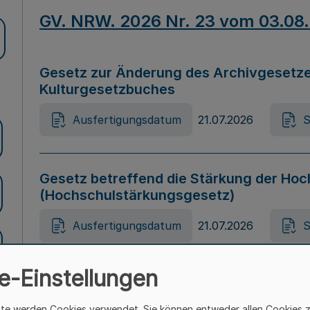
GV. NRW. 2026 Nr. 23 vom 03.08
Gesetz zur Änderung des Archivgesetze
Kulturgesetzbuches
Ausfertigungsdatum
21.07.2026
S
Gesetz betreffend die Stärkung der Hoc
(Hochschulstärkungsgesetz)
Ausfertigungsdatum
21.07.2026
S
e-Einstellungen
Gesetz zur Vermeidung von Diskriminier
(Landesantidiskriminierungsgesetz – 
ite werden Cookies verwendet. Sie können entweder allen Cookies 