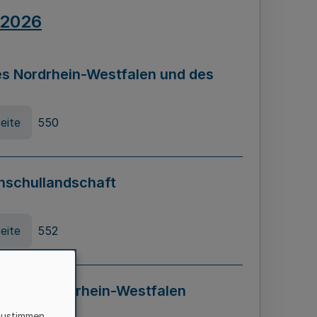
.2026
s Nordrhein-Westfalen und des
eite
550
hschullandschaft
eite
552
ung in Nordrhein-Westfalen
LADG NRW)
zustimmen,