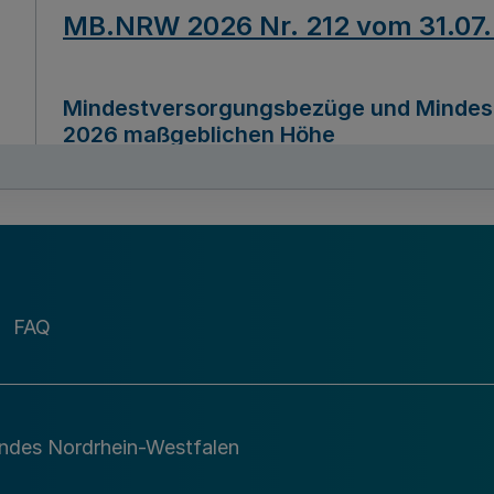
MB.NRW 2026 Nr. 212 vom 31.07
Mindestversorgungsbezüge und Mindesth
2026 maßgeblichen Höhe
Ausfertigungsdatum
22.07.2026
MB.NRW 2026 Nr. 211 vom 31.07
FAQ
Richtlinie zur Durchführung des Förder
Digital (MID)“ zum Teilprogramm MID-Di
andes Nordrhein-Westfalen
Ausfertigungsdatum
29.11.2026
A