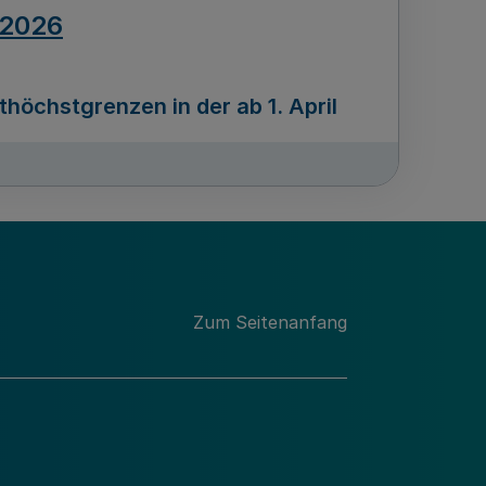
.2026
öchstgrenzen in der ab 1. April
Ausgabennummer
212
.2026
Zum Seitenanfang
programms „Mittelstand Innovativ &
gitale Prozesse
usgabennummer
211