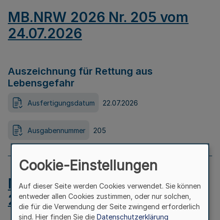
MB.NRW 2026 Nr. 205 vom
24.07.2026
Auszeichnung für Rettung aus
Lebensgefahr
Ausfertigungsdatum
22.07.2026
Ausgabennummer
205
Cookie-Einstellungen
MB.NRW 2026 Nr. 204 vom
Auf dieser Seite werden Cookies verwendet. Sie können
24.07.2026
entweder allen Cookies zustimmen, oder nur solchen,
die für die Verwendung der Seite zwingend erforderlich
sind. Hier finden Sie die
Datenschutzerklärung