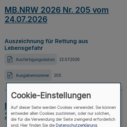
MB.NRW 2026 Nr. 205 vom
24.07.2026
Auszeichnung für Rettung aus
Lebensgefahr
Ausfertigungsdatum
22.07.2026
Ausgabennummer
205
Cookie-Einstellungen
MB.NRW 2026 Nr. 204 vom
Auf dieser Seite werden Cookies verwendet. Sie können
24.07.2026
entweder allen Cookies zustimmen, oder nur solchen,
die für die Verwendung der Seite zwingend erforderlich
sind. Hier finden Sie die
Datenschutzerklärung