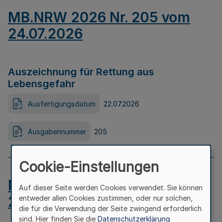
MB.NRW 2026 Nr. 205 vom
24.07.2026
Auszeichnung für Rettung aus
Lebensgefahr
Ausfertigungsdatum
22.07.2026
Ausgabennummer
205
Cookie-Einstellungen
MB.NRW 2026 Nr. 204 vom
Auf dieser Seite werden Cookies verwendet. Sie können
24.07.2026
entweder allen Cookies zustimmen, oder nur solchen,
die für die Verwendung der Seite zwingend erforderlich
sind. Hier finden Sie die
Datenschutzerklärung