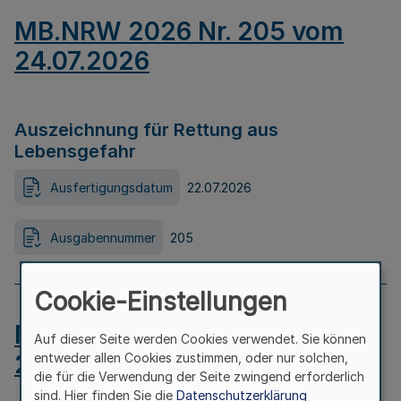
MB.NRW 2026 Nr. 205 vom
24.07.2026
Auszeichnung für Rettung aus
Lebensgefahr
Ausfertigungsdatum
22.07.2026
Ausgabennummer
205
Cookie-Einstellungen
MB.NRW 2026 Nr. 204 vom
Auf dieser Seite werden Cookies verwendet. Sie können
24.07.2026
entweder allen Cookies zustimmen, oder nur solchen,
die für die Verwendung der Seite zwingend erforderlich
sind. Hier finden Sie die
Datenschutzerklärung