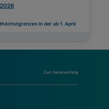
.2026
öchstgrenzen in der ab 1. April
Ausgabennummer
212
.2026
Zum Seitenanfang
programms „Mittelstand Innovativ &
gitale Prozesse
usgabennummer
211