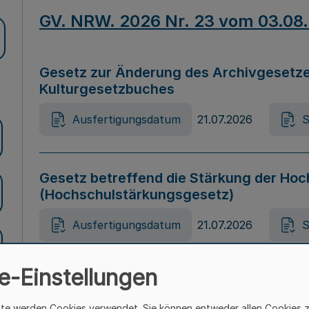
GV. NRW. 2026 Nr. 23 vom 03.08
Gesetz zur Änderung des Archivgesetze
Kulturgesetzbuches
Ausfertigungsdatum
21.07.2026
S
Gesetz betreffend die Stärkung der Hoc
(Hochschulstärkungsgesetz)
Ausfertigungsdatum
21.07.2026
S
e-Einstellungen
Gesetz zur Vermeidung von Diskriminier
(Landesantidiskriminierungsgesetz – 
ite werden Cookies verwendet. Sie können entweder allen Cookies 