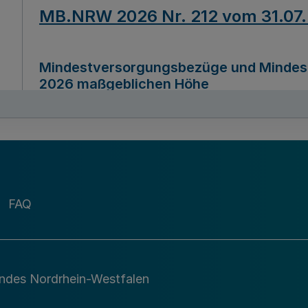
MB.NRW 2026 Nr. 212 vom 31.07
Mindestversorgungsbezüge und Mindesth
2026 maßgeblichen Höhe
Ausfertigungsdatum
22.07.2026
MB.NRW 2026 Nr. 211 vom 31.07
FAQ
Richtlinie zur Durchführung des Förder
Digital (MID)“ zum Teilprogramm MID-Di
andes Nordrhein-Westfalen
Ausfertigungsdatum
29.11.2026
A