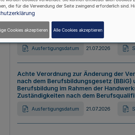
hen, die für die Verwendung der Seite zwingend erforderlich sind. Hi
Ausfertigungsdatum
21.07.2026
S
hutzerklärung
ige Cookies akzeptieren
Alle Cookies akzeptieren
Gesetz zur Änderung des Online-Casin
Ausfertigungsdatum
21.07.2026
S
Achte Verordnung zur Änderung der Ver
nach dem Berufsbildungsgesetz (BBiG) 
Berufsbildung im Rahmen der Handwerk
Zuständigkeiten nach dem Berufsqualif
Ausfertigungsdatum
21.07.2026
S