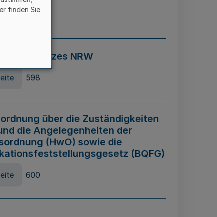
er finden Sie
eite
595
ospiel Gesetzes NRW
eite
598
ordnung über die Zuständigkeiten
und die Angelegenheiten der
sordnung (HwO) sowie die
ikationsfeststellungsgesetz (BQFG)
eite
600