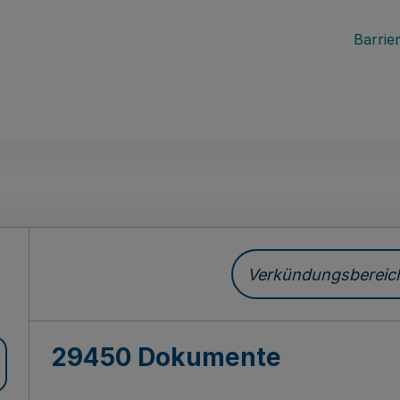
Barrier
ch
Verkündungsbereich 
29450 Dokumente