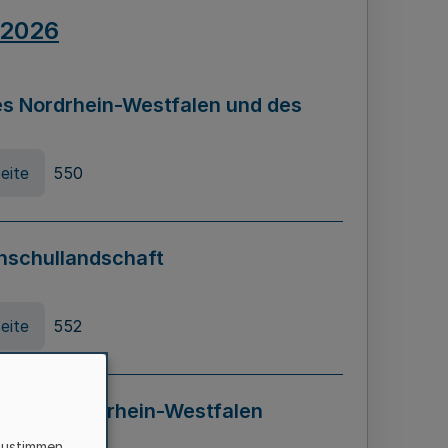
.2026
s Nordrhein-Westfalen und des
eite
550
hschullandschaft
eite
552
ung in Nordrhein-Westfalen
LADG NRW)
zustimmen,