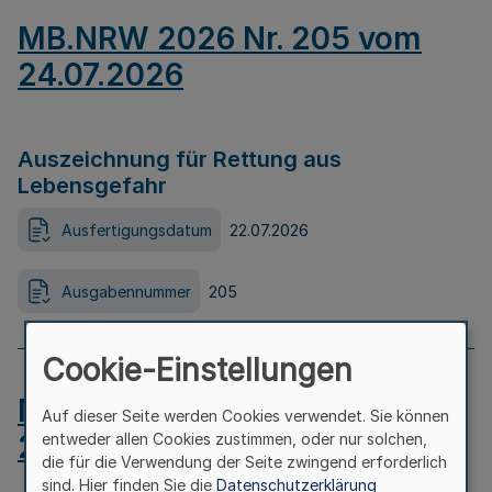
MB.NRW 2026 Nr. 205 vom
24.07.2026
Auszeichnung für Rettung aus
Lebensgefahr
Ausfertigungsdatum
22.07.2026
Ausgabennummer
205
Cookie-Einstellungen
MB.NRW 2026 Nr. 204 vom
Auf dieser Seite werden Cookies verwendet. Sie können
24.07.2026
entweder allen Cookies zustimmen, oder nur solchen,
die für die Verwendung der Seite zwingend erforderlich
sind. Hier finden Sie die
Datenschutzerklärung