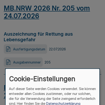
MB.NRW 2026 Nr. 205 vom
24.07.2026
Auszeichnung für Rettung aus
Lebensgefahr
Ausfertigungsdatum
22.07.2026
Ausgabennummer
205
Cookie-Einstellungen
MB.NRW 2026 Nr. 204 vom
Auf dieser Seite werden Cookies verwendet. Sie können
24.07.2026
entweder allen Cookies zustimmen, oder nur solchen,
die für die Verwendung der Seite zwingend erforderlich
sind. Hier finden Sie die
Datenschutzerklärung