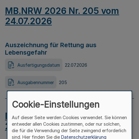
MB.NRW 2026 Nr. 205 vom
24.07.2026
Auszeichnung für Rettung aus
Lebensgefahr
Ausfertigungsdatum
22.07.2026
Ausgabennummer
205
Cookie-Einstellungen
MB.NRW 2026 Nr. 204 vom
Auf dieser Seite werden Cookies verwendet. Sie können
24.07.2026
entweder allen Cookies zustimmen, oder nur solchen,
die für die Verwendung der Seite zwingend erforderlich
sind. Hier finden Sie die
Datenschutzerklärung