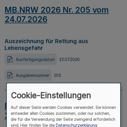
MB.NRW 2026 Nr. 205 vom
24.07.2026
Auszeichnung für Rettung aus
Lebensgefahr
Ausfertigungsdatum
22.07.2026
Ausgabennummer
205
Cookie-Einstellungen
MB.NRW 2026 Nr. 204 vom
Auf dieser Seite werden Cookies verwendet. Sie können
24.07.2026
entweder allen Cookies zustimmen, oder nur solchen,
die für die Verwendung der Seite zwingend erforderlich
sind. Hier finden Sie die
Datenschutzerklärung