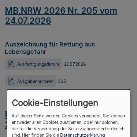
MB.NRW 2026 Nr. 205 vom
24.07.2026
Auszeichnung für Rettung aus
Lebensgefahr
Ausfertigungsdatum
22.07.2026
Ausgabennummer
205
Cookie-Einstellungen
MB.NRW 2026 Nr. 204 vom
Auf dieser Seite werden Cookies verwendet. Sie können
24.07.2026
entweder allen Cookies zustimmen, oder nur solchen,
die für die Verwendung der Seite zwingend erforderlich
sind. Hier finden Sie die
Datenschutzerklärung