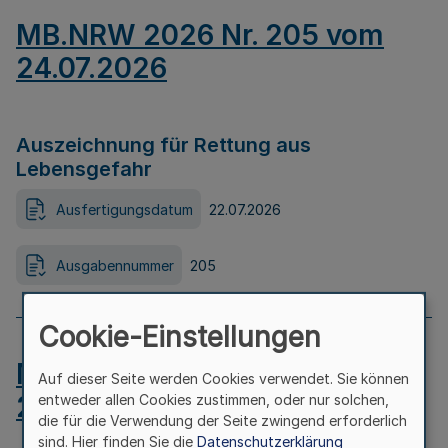
MB.NRW 2026 Nr. 205 vom
24.07.2026
Auszeichnung für Rettung aus
Lebensgefahr
Ausfertigungsdatum
22.07.2026
Ausgabennummer
205
Cookie-Einstellungen
MB.NRW 2026 Nr. 204 vom
Auf dieser Seite werden Cookies verwendet. Sie können
24.07.2026
entweder allen Cookies zustimmen, oder nur solchen,
die für die Verwendung der Seite zwingend erforderlich
sind. Hier finden Sie die
Datenschutzerklärung