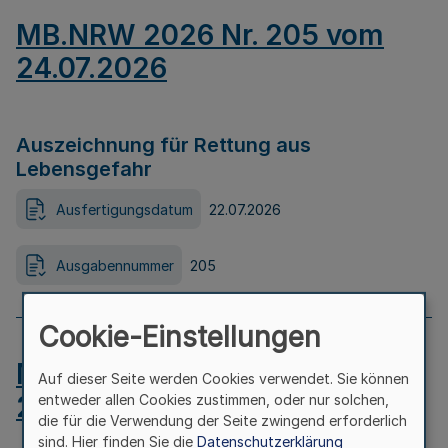
MB.NRW 2026 Nr. 205 vom
24.07.2026
Auszeichnung für Rettung aus
Lebensgefahr
Ausfertigungsdatum
22.07.2026
Ausgabennummer
205
Cookie-Einstellungen
MB.NRW 2026 Nr. 204 vom
Auf dieser Seite werden Cookies verwendet. Sie können
24.07.2026
entweder allen Cookies zustimmen, oder nur solchen,
die für die Verwendung der Seite zwingend erforderlich
sind. Hier finden Sie die
Datenschutzerklärung