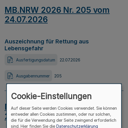
MB.NRW 2026 Nr. 205 vom
24.07.2026
Auszeichnung für Rettung aus
Lebensgefahr
Ausfertigungsdatum
22.07.2026
Ausgabennummer
205
Cookie-Einstellungen
MB.NRW 2026 Nr. 204 vom
Auf dieser Seite werden Cookies verwendet. Sie können
24.07.2026
entweder allen Cookies zustimmen, oder nur solchen,
die für die Verwendung der Seite zwingend erforderlich
sind. Hier finden Sie die
Datenschutzerklärung