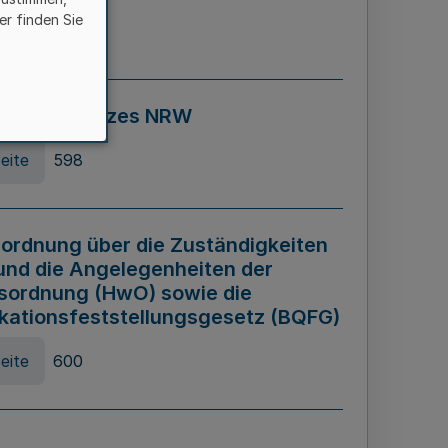
er finden Sie
eite
595
ospiel Gesetzes NRW
eite
598
ordnung über die Zuständigkeiten
und die Angelegenheiten der
sordnung (HwO) sowie die
ikationsfeststellungsgesetz (BQFG)
eite
600