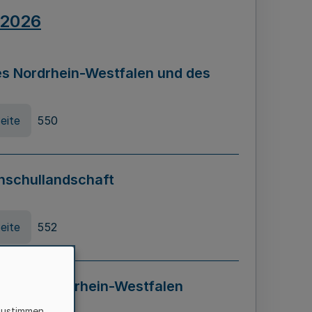
.2026
s Nordrhein-Westfalen und des
eite
550
hschullandschaft
eite
552
ung in Nordrhein-Westfalen
LADG NRW)
zustimmen,