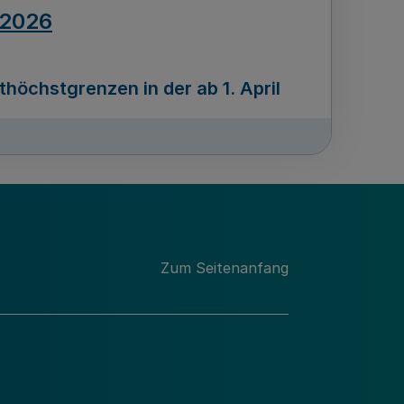
.2026
öchstgrenzen in der ab 1. April
Ausgabennummer
212
.2026
Zum Seitenanfang
programms „Mittelstand Innovativ &
gitale Prozesse
usgabennummer
211