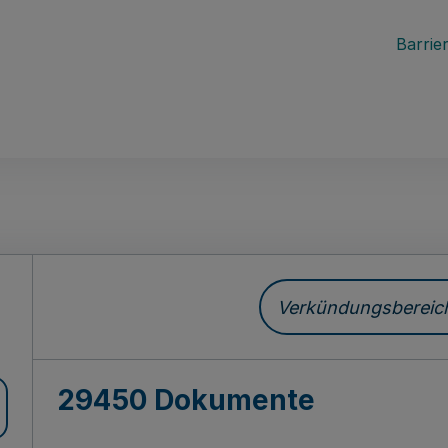
Barrier
ch
Verkündungsbereich 
29450 Dokumente