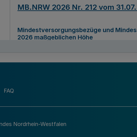
MB.NRW 2026 Nr. 212 vom 31.07
Mindestversorgungsbezüge und Mindesth
2026 maßgeblichen Höhe
Ausfertigungsdatum
22.07.2026
MB.NRW 2026 Nr. 211 vom 31.07
FAQ
Richtlinie zur Durchführung des Förder
Digital (MID)“ zum Teilprogramm MID-Di
andes Nordrhein-Westfalen
Ausfertigungsdatum
29.11.2026
A