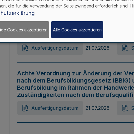
hen, die für die Verwendung der Seite zwingend erforderlich sind. Hi
Ausfertigungsdatum
21.07.2026
S
hutzerklärung
ige Cookies akzeptieren
Alle Cookies akzeptieren
Gesetz zur Änderung des Online-Casin
Ausfertigungsdatum
21.07.2026
S
Achte Verordnung zur Änderung der Ver
nach dem Berufsbildungsgesetz (BBiG) 
Berufsbildung im Rahmen der Handwerk
Zuständigkeiten nach dem Berufsqualif
Ausfertigungsdatum
21.07.2026
S