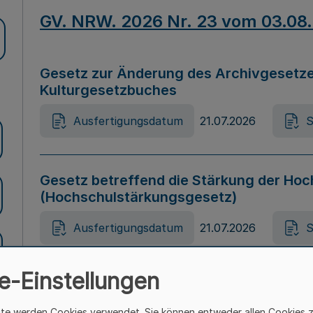
GV. NRW. 2026 Nr. 23 vom 03.08
Gesetz zur Änderung des Archivgesetze
Kulturgesetzbuches
Ausfertigungsdatum
21.07.2026
S
Gesetz betreffend die Stärkung der Hoc
(Hochschulstärkungsgesetz)
Ausfertigungsdatum
21.07.2026
S
e-Einstellungen
Gesetz zur Vermeidung von Diskriminier
(Landesantidiskriminierungsgesetz – 
ite werden Cookies verwendet. Sie können entweder allen Cookies 