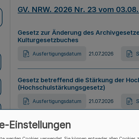
GV. NRW. 2026 Nr. 23 vom 03.08
Gesetz zur Änderung des Archivgesetze
Kulturgesetzbuches
Ausfertigungsdatum
21.07.2026
S
Gesetz betreffend die Stärkung der Hoc
(Hochschulstärkungsgesetz)
Ausfertigungsdatum
21.07.2026
S
e-Einstellungen
Gesetz zur Vermeidung von Diskriminier
(Landesantidiskriminierungsgesetz – 
ite werden Cookies verwendet. Sie können entweder allen Cookies 