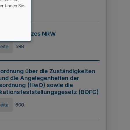
er finden Sie
eite
595
ospiel Gesetzes NRW
eite
598
ordnung über die Zuständigkeiten
und die Angelegenheiten der
sordnung (HwO) sowie die
ikationsfeststellungsgesetz (BQFG)
eite
600