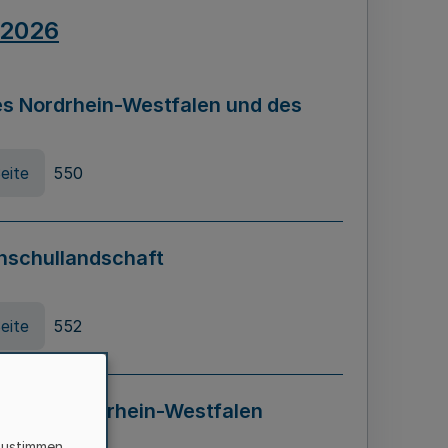
.2026
s Nordrhein-Westfalen und des
eite
550
hschullandschaft
eite
552
ung in Nordrhein-Westfalen
LADG NRW)
zustimmen,