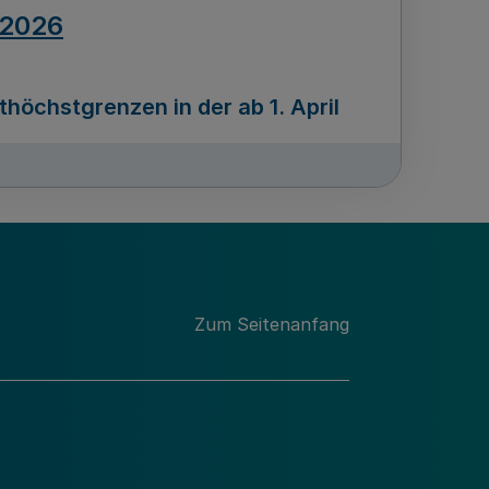
.2026
öchstgrenzen in der ab 1. April
Ausgabennummer
212
.2026
Zum Seitenanfang
programms „Mittelstand Innovativ &
gitale Prozesse
usgabennummer
211