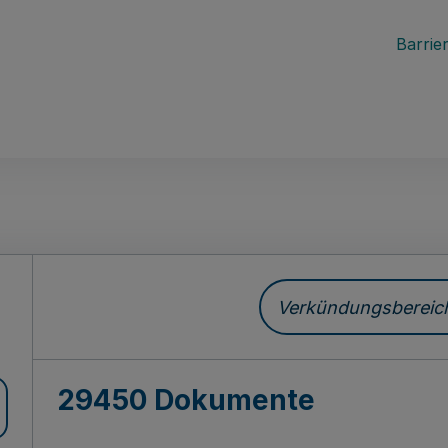
Barrier
ch
Verkündungsbereich 
29450 Dokumente