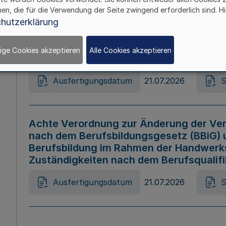
hen, die für die Verwendung der Seite zwingend erforderlich sind. Hi
Ausfertigungsdatum
21.07.2026
S
hutzerklärung
ige Cookies akzeptieren
Alle Cookies akzeptieren
Gesetz zur Änderung des Online-Casin
Ausfertigungsdatum
21.07.2026
S
Achte Verordnung zur Änderung der Ver
nach dem Berufsbildungsgesetz (BBiG) 
Berufsbildung im Rahmen der Handwerk
Zuständigkeiten nach dem Berufsqualif
Ausfertigungsdatum
21.07.2026
S