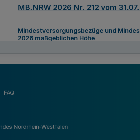
MB.NRW 2026 Nr. 212 vom 31.07
Mindestversorgungsbezüge und Mindesth
2026 maßgeblichen Höhe
Ausfertigungsdatum
22.07.2026
MB.NRW 2026 Nr. 211 vom 31.07
FAQ
Richtlinie zur Durchführung des Förder
Digital (MID)“ zum Teilprogramm MID-Di
andes Nordrhein-Westfalen
Ausfertigungsdatum
29.11.2026
A