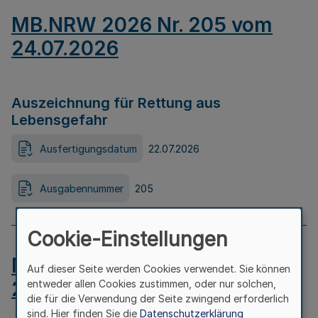
MB.NRW 2026 Nr. 205 vom
24.07.2026
Auszeichnung für Rettung aus
Lebensgefahr
Ausfertigungsdatum
22.07.2026
Ausgabennummer
205
Cookie-Einstellungen
MB.NRW 2026 Nr. 204 vom
Auf dieser Seite werden Cookies verwendet. Sie können
24.07.2026
entweder allen Cookies zustimmen, oder nur solchen,
die für die Verwendung der Seite zwingend erforderlich
sind. Hier finden Sie die
Datenschutzerklärung