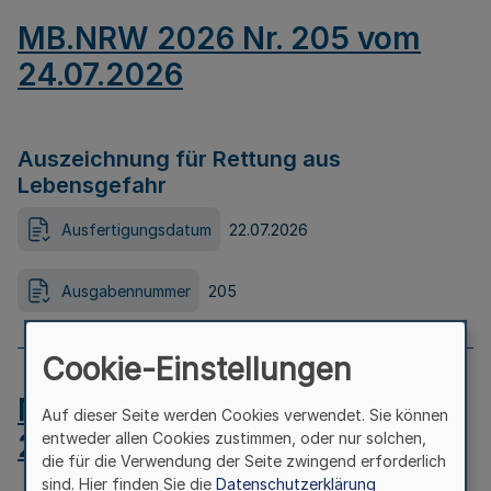
MB.NRW 2026 Nr. 205 vom
24.07.2026
Auszeichnung für Rettung aus
Lebensgefahr
Ausfertigungsdatum
22.07.2026
Ausgabennummer
205
Cookie-Einstellungen
MB.NRW 2026 Nr. 204 vom
Auf dieser Seite werden Cookies verwendet. Sie können
24.07.2026
entweder allen Cookies zustimmen, oder nur solchen,
die für die Verwendung der Seite zwingend erforderlich
sind. Hier finden Sie die
Datenschutzerklärung