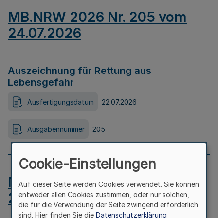
MB.NRW 2026 Nr. 205 vom
24.07.2026
Auszeichnung für Rettung aus
Lebensgefahr
Ausfertigungsdatum
22.07.2026
Ausgabennummer
205
Cookie-Einstellungen
MB.NRW 2026 Nr. 204 vom
Auf dieser Seite werden Cookies verwendet. Sie können
24.07.2026
entweder allen Cookies zustimmen, oder nur solchen,
die für die Verwendung der Seite zwingend erforderlich
sind. Hier finden Sie die
Datenschutzerklärung