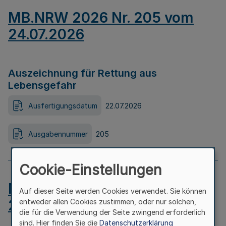
MB.NRW 2026 Nr. 205 vom
24.07.2026
Auszeichnung für Rettung aus
Lebensgefahr
Ausfertigungsdatum
22.07.2026
Ausgabennummer
205
Cookie-Einstellungen
MB.NRW 2026 Nr. 204 vom
Auf dieser Seite werden Cookies verwendet. Sie können
24.07.2026
entweder allen Cookies zustimmen, oder nur solchen,
die für die Verwendung der Seite zwingend erforderlich
sind. Hier finden Sie die
Datenschutzerklärung