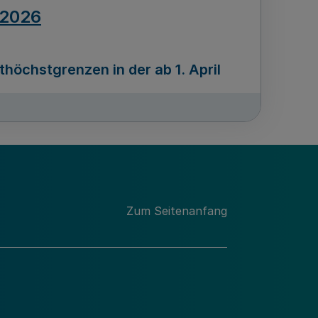
.2026
öchstgrenzen in der ab 1. April
Ausgabennummer
212
.2026
Zum Seitenanfang
programms „Mittelstand Innovativ &
gitale Prozesse
usgabennummer
211