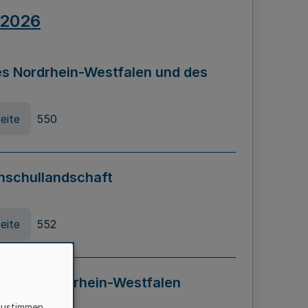
.2026
s Nordrhein-Westfalen und des
eite
550
hschullandschaft
eite
552
ung in Nordrhein-Westfalen
LADG NRW)
zustimmen,