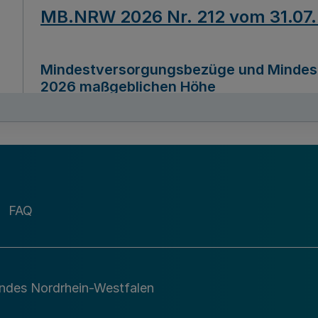
MB.NRW 2026 Nr. 212 vom 31.07
Mindestversorgungsbezüge und Mindesth
2026 maßgeblichen Höhe
Ausfertigungsdatum
22.07.2026
MB.NRW 2026 Nr. 211 vom 31.07
FAQ
Richtlinie zur Durchführung des Förder
Digital (MID)“ zum Teilprogramm MID-Di
andes Nordrhein-Westfalen
Ausfertigungsdatum
29.11.2026
A