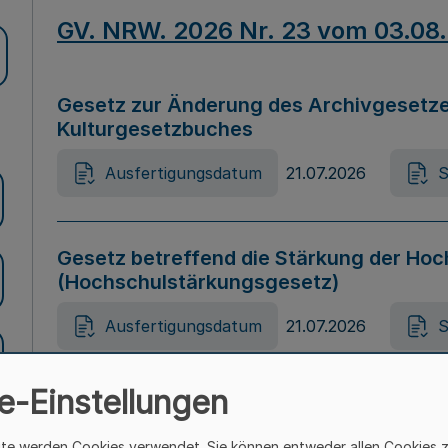
GV. NRW. 2026 Nr. 23 vom 03.08
Gesetz zur Änderung des Archivgesetze
Kulturgesetzbuches
Ausfertigungsdatum
21.07.2026
S
Gesetz betreffend die Stärkung der Hoc
(Hochschulstärkungsgesetz)
Ausfertigungsdatum
21.07.2026
S
e-Einstellungen
Gesetz zur Vermeidung von Diskriminier
(Landesantidiskriminierungsgesetz – 
ite werden Cookies verwendet. Sie können entweder allen Cookies 