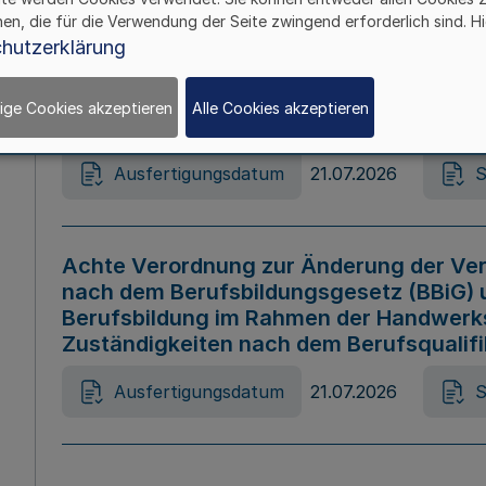
hen, die für die Verwendung der Seite zwingend erforderlich sind. Hi
Ausfertigungsdatum
21.07.2026
S
hutzerklärung
ige Cookies akzeptieren
Alle Cookies akzeptieren
Gesetz zur Änderung des Online-Casin
Ausfertigungsdatum
21.07.2026
S
Achte Verordnung zur Änderung der Ver
nach dem Berufsbildungsgesetz (BBiG) 
Berufsbildung im Rahmen der Handwerk
Zuständigkeiten nach dem Berufsqualif
Ausfertigungsdatum
21.07.2026
S