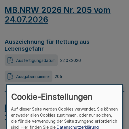
MB.NRW 2026 Nr. 205 vom
24.07.2026
Auszeichnung für Rettung aus
Lebensgefahr
Ausfertigungsdatum
22.07.2026
Ausgabennummer
205
Cookie-Einstellungen
MB.NRW 2026 Nr. 204 vom
Auf dieser Seite werden Cookies verwendet. Sie können
24.07.2026
entweder allen Cookies zustimmen, oder nur solchen,
die für die Verwendung der Seite zwingend erforderlich
sind. Hier finden Sie die
Datenschutzerklärung