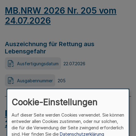
MB.NRW 2026 Nr. 205 vom
24.07.2026
Auszeichnung für Rettung aus
Lebensgefahr
Ausfertigungsdatum
22.07.2026
Ausgabennummer
205
Cookie-Einstellungen
MB.NRW 2026 Nr. 204 vom
Auf dieser Seite werden Cookies verwendet. Sie können
24.07.2026
entweder allen Cookies zustimmen, oder nur solchen,
die für die Verwendung der Seite zwingend erforderlich
sind. Hier finden Sie die
Datenschutzerklärung