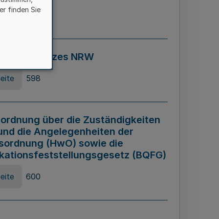
er finden Sie
eite
595
ospiel Gesetzes NRW
eite
598
ordnung über die Zuständigkeiten
und die Angelegenheiten der
sordnung (HwO) sowie die
ikationsfeststellungsgesetz (BQFG)
eite
600