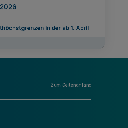
.2026
öchstgrenzen in der ab 1. April
Ausgabennummer
212
.2026
Zum Seitenanfang
programms „Mittelstand Innovativ &
gitale Prozesse
usgabennummer
211