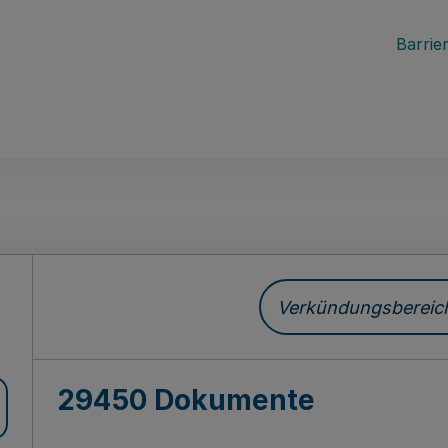
Barrier
ch
Verkündungsbereich 
29450 Dokumente