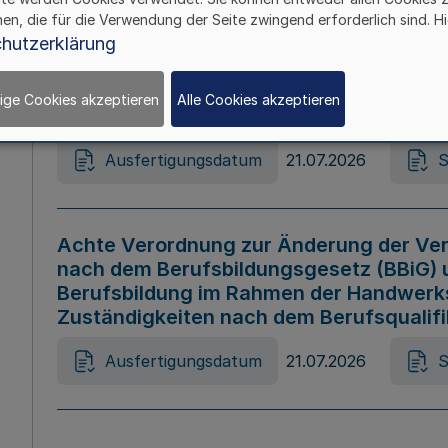
hen, die für die Verwendung der Seite zwingend erforderlich sind. Hi
Ausfertigungsdatum
21.07.2026
S
hutzerklärung
ige Cookies akzeptieren
Alle Cookies akzeptieren
Gesetz zur Änderung des Online-Casin
Ausfertigungsdatum
21.07.2026
S
Achte Verordnung zur Änderung der Ver
nach dem Berufsbildungsgesetz (BBiG) 
Berufsbildung im Rahmen der Handwerk
Zuständigkeiten nach dem Berufsqualif
Ausfertigungsdatum
21.07.2026
S