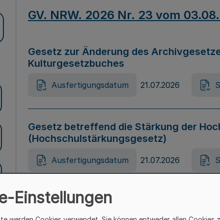
GV. NRW. 2026 Nr. 23 vom 03.08
Gesetz zur Änderung des Archivgesetze
Kulturgesetzbuches
Ausfertigungsdatum
21.07.2026
S
Gesetz betreffend die Stärkung der Hoc
(Hochschulstärkungsgesetz)
Ausfertigungsdatum
21.07.2026
S
e-Einstellungen
Gesetz zur Vermeidung von Diskriminier
(Landesantidiskriminierungsgesetz – 
ite werden Cookies verwendet. Sie können entweder allen Cookies 