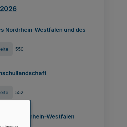
.2026
s Nordrhein-Westfalen und des
eite
550
hschullandschaft
eite
552
ung in Nordrhein-Westfalen
LADG NRW)
zustimmen,